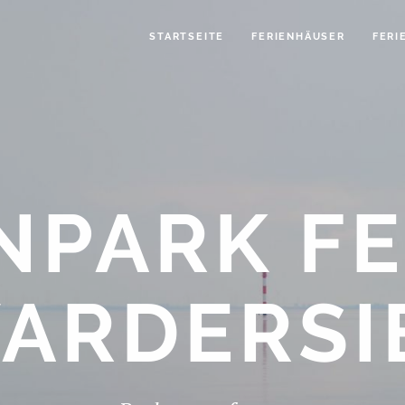
STARTSEITE
FERIENHÄUSER
FER
NPARK F
ARDER­SI