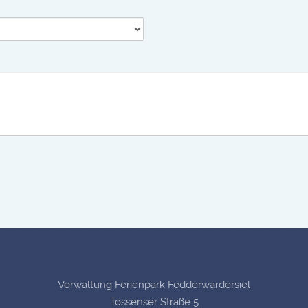
Verwaltung Ferienpark Fedderwardersiel
Tossenser Straße 5